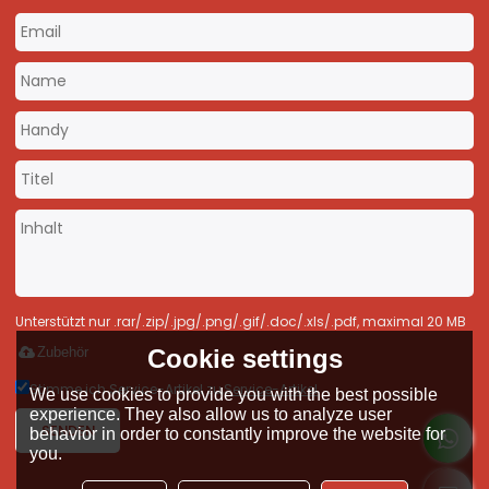
Unterstützt nur .rar/.zip/.jpg/.png/.gif/.doc/.xls/.pdf, maximal 20 MB
Cookie settings
Zubehör
Stimme ich Service-Artikel zu,
Service-Artikel
We use cookies to provide you with the best possible
experience. They also allow us to analyze user
SENDEN
behavior in order to constantly improve the website for
you.