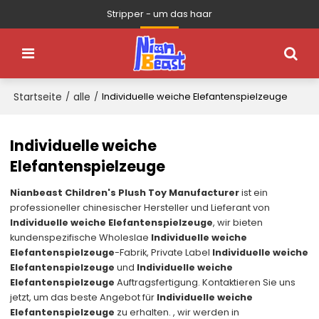
Stripper - um das haar
Startseite
alle
/
/
Individuelle weiche Elefantenspielzeuge
Individuelle weiche
Elefantenspielzeuge
Nianbeast Children's Plush Toy Manufacturer
ist ein
professioneller chinesischer Hersteller und Lieferant von
Individuelle weiche Elefantenspielzeuge
, wir bieten
kundenspezifische Wholeslae
Individuelle weiche
Elefantenspielzeuge
-Fabrik, Private Label
Individuelle weiche
Elefantenspielzeuge
und
Individuelle weiche
Elefantenspielzeuge
Auftragsfertigung. Kontaktieren Sie uns
jetzt, um das beste Angebot für
Individuelle weiche
Elefantenspielzeuge
zu erhalten. , wir werden in