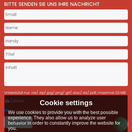
BITTE SENDEN SIE UNS IHRE NACHRICHT
Unterstützt nur .rar/.zip/.jpg/.png/.gif/.doc/.xls/.pdf, maximal 20 MB
Cookie settings
Zubehör
Stimme ich Service-Artikel zu,
Service-Artikel
We use cookies to provide you with the best possible
experience. They also allow us to analyze user
SENDEN
behavior in order to constantly improve the website for
you.