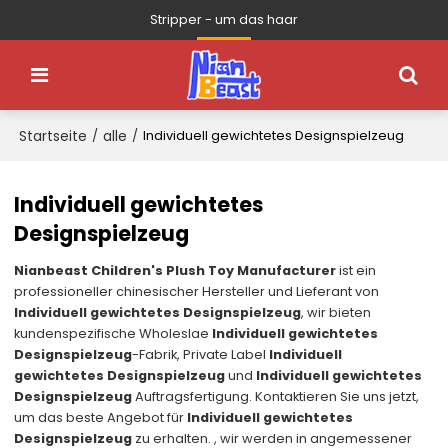
Stripper - um das haar
Startseite
alle
/
/
Individuell gewichtetes Designspielzeug
Individuell gewichtetes
Designspielzeug
Nianbeast Children's Plush Toy Manufacturer
ist ein
professioneller chinesischer Hersteller und Lieferant von
Individuell gewichtetes Designspielzeug
, wir bieten
kundenspezifische Wholeslae
Individuell gewichtetes
Designspielzeug
-Fabrik, Private Label
Individuell
gewichtetes Designspielzeug
und
Individuell gewichtetes
Designspielzeug
Auftragsfertigung. Kontaktieren Sie uns jetzt,
um das beste Angebot für
Individuell gewichtetes
Designspielzeug
zu erhalten. , wir werden in angemessener