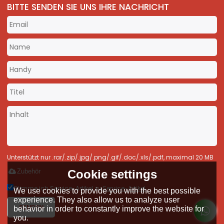
BITTE SENDEN SIE UNS IHRE NACHRICHT
Unterstützt nur .rar/.zip/.jpg/.png/.gif/.doc/.xls/.pdf, maximal 20 MB
Cookie settings
Zubehör
Stimme ich Service-Artikel zu,
Service-Artikel
We use cookies to provide you with the best possible
experience. They also allow us to analyze user
SENDEN
behavior in order to constantly improve the website for
you.