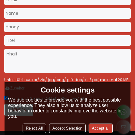
Unterstützt nur .rar/.zip/.jpg/.png/.gif/.doc/.xls/.pdf, maximal 20 MB
Cookie settings
Zubehör
Stimme ich Service-Artikel zu,
Service-Artikel
We use cookies to provide you with the best possible
experience. They also allow us to analyze user
SENDEN
behavior in order to constantly improve the website for
you.
Reject All
Accept Selection
Accept all