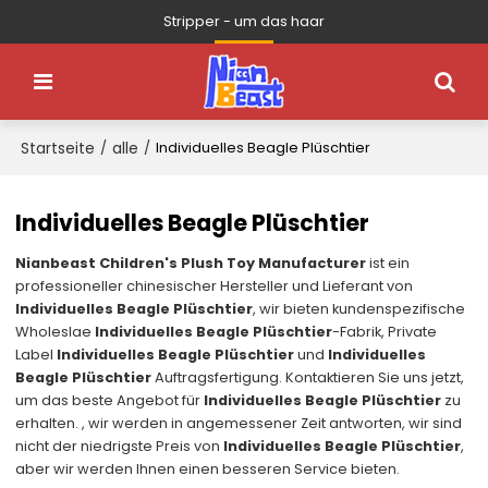
Stripper - um das haar
Startseite
alle
/
/
Individuelles Beagle Plüschtier
Individuelles Beagle Plüschtier
Nianbeast Children's Plush Toy Manufacturer
ist ein
professioneller chinesischer Hersteller und Lieferant von
Individuelles Beagle Plüschtier
, wir bieten kundenspezifische
Wholeslae
Individuelles Beagle Plüschtier
-Fabrik, Private
Label
Individuelles Beagle Plüschtier
und
Individuelles
Beagle Plüschtier
Auftragsfertigung. Kontaktieren Sie uns jetzt,
um das beste Angebot für
Individuelles Beagle Plüschtier
zu
erhalten. , wir werden in angemessener Zeit antworten, wir sind
nicht der niedrigste Preis von
Individuelles Beagle Plüschtier
,
aber wir werden Ihnen einen besseren Service bieten.