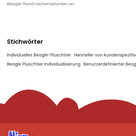
Beagle-Hund nachempfunden und
ist ein warmherziger kleiner
Begleiter für Kinder und ein Deko-
Artikel für Ihr Zuhause.
Stichwörter
Individuelles Beagle-Plüschtier
Hersteller von kundenspezif
Beagle Plüschtier Individualisierung
Benutzerdefinierter Bea