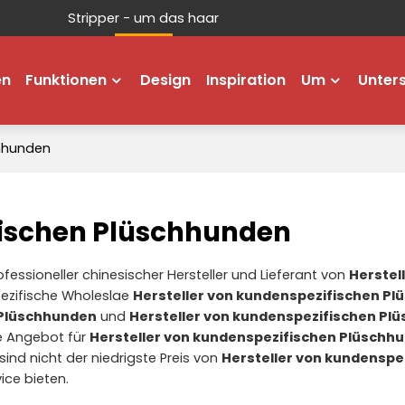
Stripper - um das haar
en
Funktionen
Design
Inspiration
Um
Unter
chhunden
fischen Plüschhunden
rofessioneller chinesischer Hersteller und Lieferant von
Herstel
pezifische Wholeslae
Hersteller von kundenspezifischen P
 Plüschhunden
und
Hersteller von kundenspezifischen Pl
te Angebot für
Hersteller von kundenspezifischen Plüschh
sind nicht der niedrigste Preis von
Hersteller von kundenspe
ice bieten.