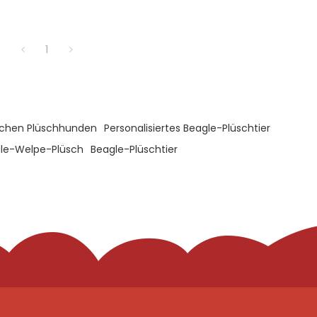
1
ischen Plüschhunden
Personalisiertes Beagle-Plüschtier
gle-Welpe-Plüsch
Beagle-Plüschtier