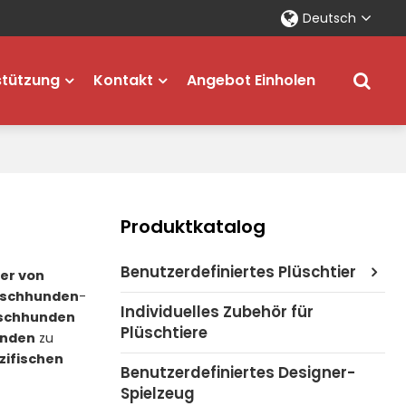
Deutsch
stützung
Kontakt
Angebot Einholen
Produktkatalog
Benutzerdefiniertes Plüschtier
ler von
lüschhunden
-
Individuelles Zubehör für
üschhunden
Plüschtiere
unden
zu
zifischen
Benutzerdefiniertes Designer-
Spielzeug