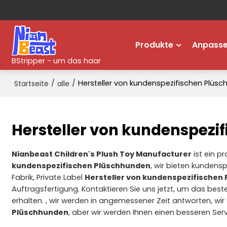
Produkte
Anpass
BStripper - um das haar
/
/
Hersteller von kundenspezifischen Plüs
Startseite
alle
Hersteller von kundenspezi
Nianbeast Children's Plush Toy Manufacturer
ist ein p
kundenspezifischen Plüschhunden
, wir bieten kundens
Fabrik, Private Label
Hersteller von kundenspezifischen
Auftragsfertigung. Kontaktieren Sie uns jetzt, um das bes
erhalten. , wir werden in angemessener Zeit antworten, wir 
Plüschhunden
, aber wir werden Ihnen einen besseren Serv