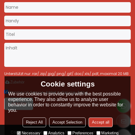
Unterstützt nur .rar/.zip/.jpg/.png/.gif/.doc/.xls/.pdf, maximal 20 MB
Cookie settings
Zubehör
Stimme ich Service-Artikel zu,
Service-Artikel
We use cookies to provide you with the best possible
experience. They also allow us to analyze user
SENDEN
behavior in order to constantly improve the website for
you.
Reject All
Accept Selection
Accept all
Copyright © 2026
Dongguan Nianfeng Toy Limited
Support By
Necessary
Analytics
Preferences
Marketing