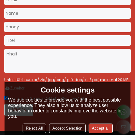
Unterstützt nur .rar/.zip/.jpg/.png/.gif/.doc/.xls/.pdf, maximal 20 MB
Cookie settings
Zubehör
Stimme ich Service-Artikel zu,
Service-Artikel
We use cookies to provide you with the best possible
experience. They also allow us to analyze user
SENDEN
behavior in order to constantly improve the website for
you.
Reject All
Accept Selection
Accept all