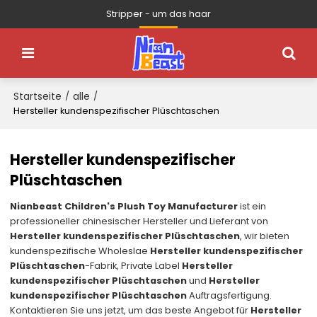
Stripper - um das haar
Startseite
alle
/
/
Hersteller kundenspezifischer Plüschtaschen
Hersteller kundenspezifischer
Plüschtaschen
Nianbeast Children's Plush Toy Manufacturer
ist ein
professioneller chinesischer Hersteller und Lieferant von
Hersteller kundenspezifischer Plüschtaschen
, wir bieten
kundenspezifische Wholeslae
Hersteller kundenspezifischer
Plüschtaschen
-Fabrik, Private Label
Hersteller
kundenspezifischer Plüschtaschen
und
Hersteller
kundenspezifischer Plüschtaschen
Auftragsfertigung.
Kontaktieren Sie uns jetzt, um das beste Angebot für
Hersteller