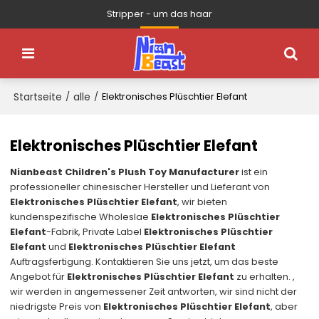
Stripper - um das haar
Startseite
alle
/
/
Elektronisches Plüschtier Elefant
Elektronisches Plüschtier Elefant
Nianbeast Children's Plush Toy Manufacturer
ist ein
professioneller chinesischer Hersteller und Lieferant von
Elektronisches Plüschtier Elefant
, wir bieten
kundenspezifische Wholeslae
Elektronisches Plüschtier
Elefant
-Fabrik, Private Label
Elektronisches Plüschtier
Elefant
und
Elektronisches Plüschtier Elefant
Auftragsfertigung. Kontaktieren Sie uns jetzt, um das beste
Angebot für
Elektronisches Plüschtier Elefant
zu erhalten. ,
wir werden in angemessener Zeit antworten, wir sind nicht der
niedrigste Preis von
Elektronisches Plüschtier Elefant
, aber