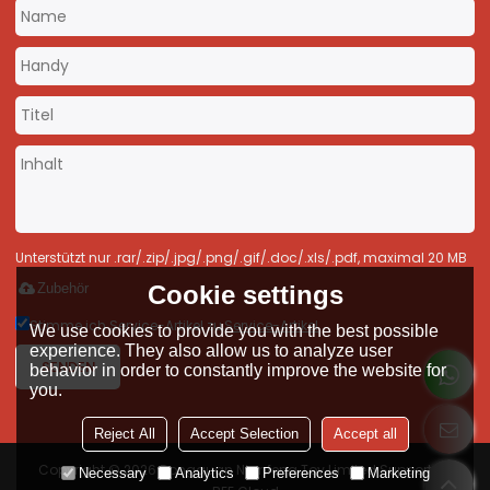
Unterstützt nur .rar/.zip/.jpg/.png/.gif/.doc/.xls/.pdf, maximal 20 MB
Cookie settings
Zubehör
Stimme ich Service-Artikel zu,
Service-Artikel
We use cookies to provide you with the best possible
experience. They also allow us to analyze user
SENDEN
behavior in order to constantly improve the website for
you.
Reject All
Accept Selection
Accept all
Copyright © 2026
Dongguan Nianfeng Toy Limited
Support By
Necessary
Analytics
Preferences
Marketing