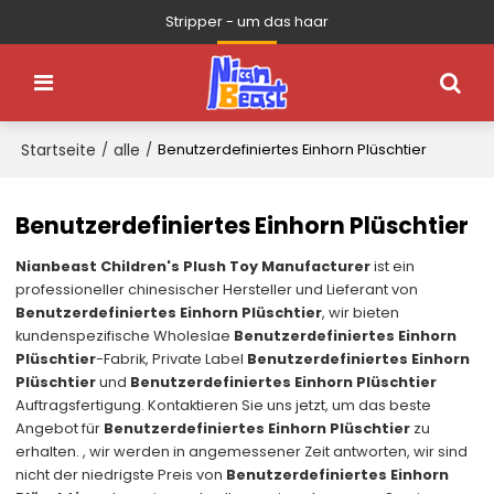
Stripper - um das haar
Startseite
alle
/
/
Benutzerdefiniertes Einhorn Plüschtier
Benutzerdefiniertes Einhorn Plüschtier
Nianbeast Children's Plush Toy Manufacturer
ist ein
professioneller chinesischer Hersteller und Lieferant von
Benutzerdefiniertes Einhorn Plüschtier
, wir bieten
kundenspezifische Wholeslae
Benutzerdefiniertes Einhorn
Plüschtier
-Fabrik, Private Label
Benutzerdefiniertes Einhorn
Plüschtier
und
Benutzerdefiniertes Einhorn Plüschtier
Auftragsfertigung. Kontaktieren Sie uns jetzt, um das beste
Angebot für
Benutzerdefiniertes Einhorn Plüschtier
zu
erhalten. , wir werden in angemessener Zeit antworten, wir sind
nicht der niedrigste Preis von
Benutzerdefiniertes Einhorn