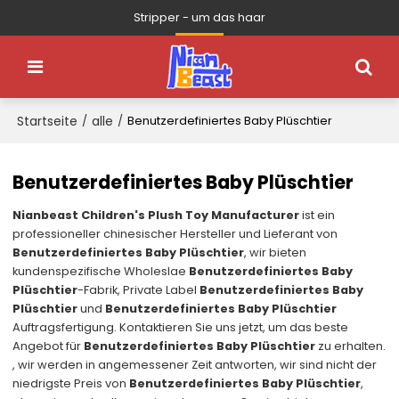
Stripper - um das haar
Startseite
alle
/
/
Benutzerdefiniertes Baby Plüschtier
Benutzerdefiniertes Baby Plüschtier
Nianbeast Children's Plush Toy Manufacturer
ist ein
professioneller chinesischer Hersteller und Lieferant von
Benutzerdefiniertes Baby Plüschtier
, wir bieten
kundenspezifische Wholeslae
Benutzerdefiniertes Baby
Plüschtier
-Fabrik, Private Label
Benutzerdefiniertes Baby
Plüschtier
und
Benutzerdefiniertes Baby Plüschtier
Auftragsfertigung. Kontaktieren Sie uns jetzt, um das beste
Angebot für
Benutzerdefiniertes Baby Plüschtier
zu erhalten.
, wir werden in angemessener Zeit antworten, wir sind nicht der
niedrigste Preis von
Benutzerdefiniertes Baby Plüschtier
,