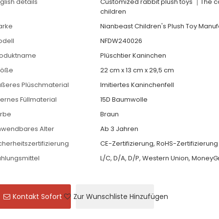
glish details
Customized rabbit plush toys ｜The 
children
arke
Nianbeast Children's Plush Toy Manuf
dell
NFDW240026
roduktname
Plüschtier Kaninchen
röße
22 cm x 13 cm x 29,5 cm
ßeres Plüschmaterial
Imitiertes Kaninchenfell
ternes Füllmaterial
15D Baumwolle
arbe
Braun
wendbares Alter
Ab 3 Jahren
cherheitszertifizierung
CE-Zertifizierung, RoHS-Zertifizierung
hlungsmittel
L/C, D/A, D/P, Western Union, MoneyG
Kontakt Sofort
Zur Wunschliste Hinzufügen