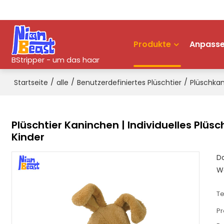
willkommen,
Einloggen
/
Anmeldung
Produkte
Anpass
BStripper - um das haar
/
/
/
Startseite
alle
Benutzerdefiniertes Plüschtier
Plüschka
Plüschtier Kaninchen | Individuelles Plüsch
Kinder
Da
Wa
Te
Pr