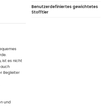
Benutzerdefiniertes gewichtetes
Stofftier
 bequemes
rde.
 ist es nicht
h auch
er Begleiter
e
.
en und