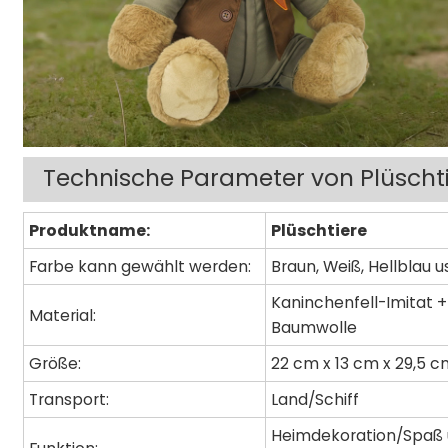
Technische Parameter von Plüscht
Produktname:
Plüschtiere
Farbe kann gewählt werden:
Braun, Weiß, Hellblau u
Kaninchenfell-Imitat +
Material:
Baumwolle
Größe:
22 cm x 13 cm x 29,5 
Transport:
Land/Schiff
Heimdekoration/Spaß