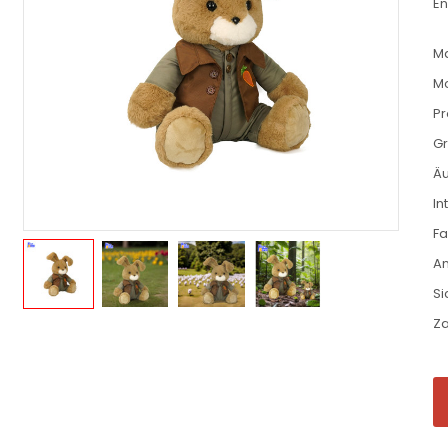
En
M
Mo
P
G
Äu
In
F
An
Si
Za