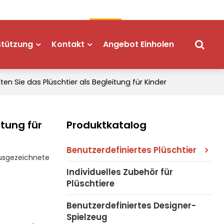
Stripper - um das haar
Deutsch
stützung
Kontakt
Angebot Einholen
lten Sie das Plüschtier als Begleitung für Kinder
itung für
Produktkatalog
Benutzerdefiniertes Plüschtier
 ausgezeichnete
Individuelles Zubehör für
Plüschtiere
Benutzerdefiniertes Designer-
Spielzeug