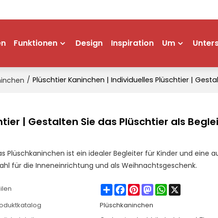
en
Funktionen
Design
Inspiration
Um
Unter
/
Plüschtier Kaninchen | Individuelles Plüschtier | Gesta
ninchen
tier | Gestalten Sie das Plüschtier als Begle
s Plüschkaninchen ist ein idealer Begleiter für Kinder und eine
hl für die Inneneinrichtung und als Weihnachtsgeschenk.
Share
Facebook
Pinterest
Mastodon
WhatsApp
X
ilen
oduktkatalog
Plüschkaninchen