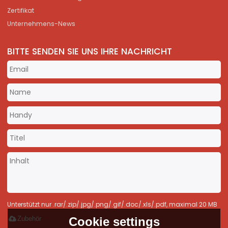
Zertifikat
Unternehmens-News
BITTE SENDEN SIE UNS IHRE NACHRICHT
Unterstützt nur .rar/.zip/.jpg/.png/.gif/.doc/.xls/.pdf, maximal 20 MB
Zubehör
Cookie settings