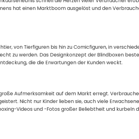
kaufserlebnis schnell die Herzen vieler Verbraucher erob
hmens hat einen Marktboom ausgelöst und den Verbrauch
htier, von Tierfiguren bis hin zu Comicfiguren, in verschie
cht zu werden. Das Designkonzept der Blindboxen besteh
Entdeckung, die die Erwartungen der Kunden weckt.
l große Aufmerksamkeit auf dem Markt erregt. Verbrauche
eistert. Nicht nur Kinder lieben sie, auch viele Erwachse
boxing-Videos und -Fotos großer Beliebtheit und kurbeln d