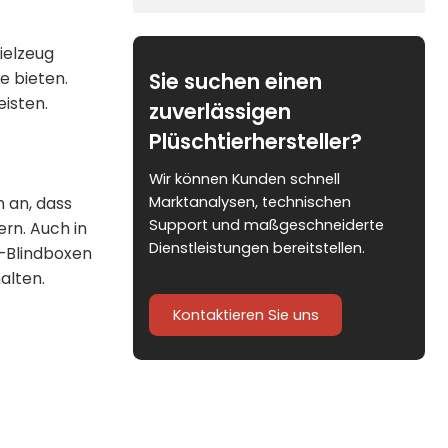
pielzeug
Sie suchen einen
e bieten.
eisten.
zuverlässigen
Plüschtierhersteller?
Wir können Kunden schnell
Marktanalysen, technischen
n an, dass
Support und maßgeschneiderte
rn. Auch in
Dienstleistungen bereitstellen.
h-Blindboxen
alten.
Kontaktieren Sie uns