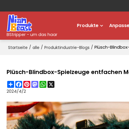
Produkte
Anpass
BStripper - um das haar
/
/
/
Plüsch-Blindbox
Startseite
alle
Produktindustrie-Blogs
Plüsch-Blindbox-Spielzeuge entfachen M
Share
Facebook
Pinterest
Mastodon
WhatsApp
X
2024/4/2