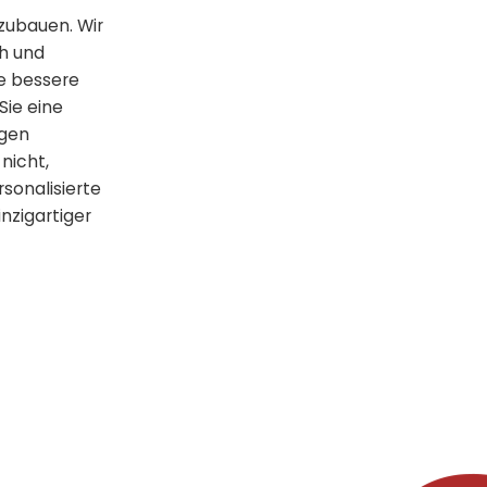
zubauen. Wir
ch und
ne bessere
Sie eine
igen
nicht,
sonalisierte
nzigartiger