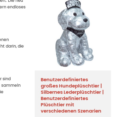
ert. Die neu
ern endloses
denen
t darin, die
r sind
Benutzerdefiniertes
ne sammeln
großes Hundeplüschtier |
Silbernes Lederplüschtier |
ie
Benutzerdefiniertes
Plüschtier mit
verschiedenen Szenarien