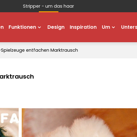
Stripper - um das haar
en
Funktionen
Design
Inspiration
Um
Unter
-Spielzeuge entfachen Marktrausch
arktrausch